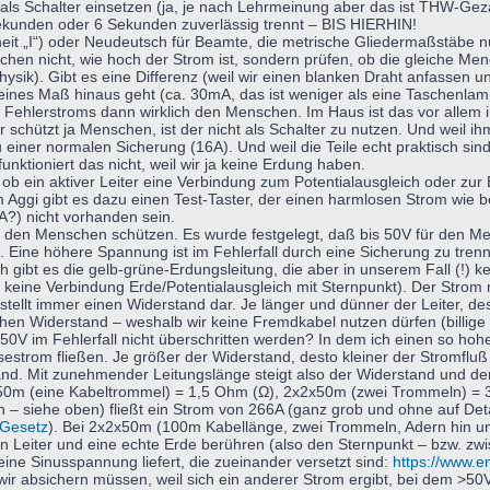
s Schalter einsetzen (ja, je nach Lehrmeinung aber das ist THW-Gezank
Sekunden oder 6 Sekunden zuverlässig trennt – BIS HIERHIN!
nheit „I“) oder Neudeutsch für Beamte, die metrische Gliedermaßstäbe 
chen nicht, wie hoch der Strom ist, sondern prüfen, ob die gleiche Me
hysik). Gibt es eine Differenz (weil wir einen blanken Draht anfassen 
 kleines Maß hinaus geht (ca. 30mA, das ist weniger als eine Taschenlam
n Fehlerstroms dann wirklich den Menschen. Im Haus ist das vor alle
er schützt ja Menschen, ist der nicht als Schalter zu nutzen. Und weil ihm
zu einer normalen Sicherung (16A). Und weil die Teile echt praktisch si
funktioniert das nicht, weil wir ja keine Erdung haben.
 ein aktiver Leiter eine Verbindung zum Potentialausgleich oder zur Er
ggi gibt es dazu einen Test-Taster, der einen harmlosen Strom wie be
?) nicht vorhanden sein.
den Menschen schützen. Es wurde festgelegt, daß bis 50V für den Men
. Eine höhere Spannung ist im Fehlerfall durch eine Sicherung zu tren
 gibt es die gelb-grüne-Erdungsleitung, die aber in unserem Fall (!) kein
 keine Verbindung Erde/Potentialausgleich mit Sternpunkt). Der Strom
 stellt immer einen Widerstand dar. Je länger und dünner der Leiter, d
chen Widerstand – weshalb wir keine Fremdkabel nutzen dürfen (billig
ie 50V im Fehlerfall nicht überschritten werden? In dem ich einen so ho
estrom fließen. Je größer der Widerstand, desto kleiner der Stromfluß 
nd. Mit zunehmender Leitungslänge steigt also der Widerstand und der
2x50m (eine Kabeltrommel) = 1,5 Ohm (Ω), 2x2x50m (zwei Trommeln) = 
ren – siehe oben) fließt ein Strom von 266A (ganz grob und ohne auf
_Gesetz
). Bei 2x2x50m (100m Kabellänge, zwei Trommeln, Adern hin un
inen Leiter und eine echte Erde berühren (also den Sternpunkt – bzw. 
 eine Sinusspannung liefert, die zueinander versetzt sind:
https://www.e
wir absichern müssen, weil sich ein anderer Strom ergibt, bei dem >50V