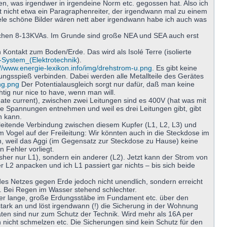
hen, was irgendwer in irgendeine Norm etc. gegossen hat. Also ich
 nicht etwa ein Paragraphenreiter, der irgendwann mal zu einem
iele schöne Bilder wären nett aber irgendwann habe ich auch was
blichen 8-13KVAs. Im Grunde sind große NEA und SEA auch erst
n Kontakt zum Boden/Erde. Das wird als Isolé Terre (isolierte
IT-System_(Elektrotechnik
).
://www.energie-lexikon.info/img/drehstrom-u.png
. Es gibt keine
dungsspieß verbinden. Dabei werden alle Metallteile des Gerätes
ung.png
Der Potentialausgleich sorgt nur dafür, daß man keine
ig nur nice to have, wenn man will.
te current), zwischen zwei Leitungen sind es 400V (hat was mit
e Spannungen entnehmen und weil es drei Leitungen gibt, gibt
n kann.
e leitende Verbindung zwischen diesem Kupfer (L1, L2, L3) und
m Vogel auf der Freileitung: Wir könnten auch in die Steckdose im
gen, weil das Aggi (im Gegensatz zur Steckdose zu Hause) keine
 Fehler vorliegt.
bisher nur L1), sondern ein anderer (L2). Jetzt kann der Strom von
r L2 anpacken und ich L1 passiert gar nichts – bis sich beide
es Netzes gegen Erde jedoch nicht unendlich, sondern erreicht
t. Bei Regen im Wasser stehend schlechter.
über lange, große Erdungsstäbe im Fundament etc. über den
stark an und löst irgendwann (!) die Sicherung in der Wohnung
omaten sind nur zum Schutz der Technik. Wird mehr als 16A per
n nicht schmelzen etc. Die Sicherungen sind kein Schutz für den