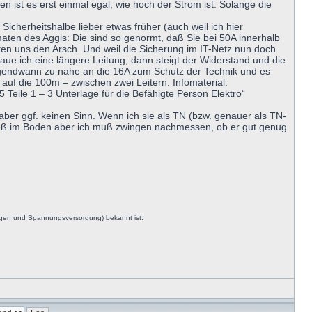
 ist es erst einmal egal, wie hoch der Strom ist. Solange die
cherheitshalbe lieber etwas früher (auch weil ich hier
aten des Aggis: Die sind so genormt, daß Sie bei 50A innerhalb
en uns den Arsch. Und weil die Sicherung im IT-Netz nun doch
 Baue ich eine längere Leitung, dann steigt der Widerstand und die
gendwann zu nahe an die 16A zum Schutz der Technik und es
 die 100m – zwischen zwei Leitern. Infomaterial:
eile 1 – 3 Unterlage für die Befähigte Person Elektro“
aber ggf. keinen Sinn. Wenn ich sie als TN (bzw. genauer als TN-
 Spieß im Boden aber ich muß zwingen nachmessen, ob er gut genug
ngen und Spannungsversorgung) bekannt ist.