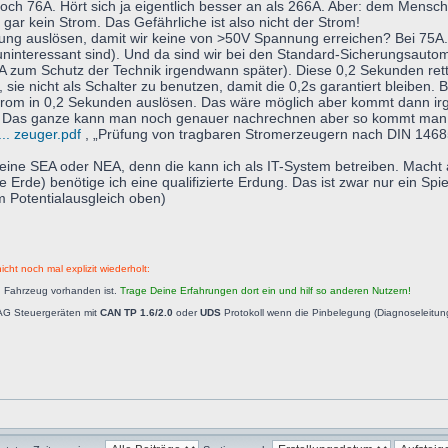
ch 76A. Hört sich ja eigentlich besser an als 266A. Aber: dem Menschen
 gar kein Strom. Das Gefährliche ist also nicht der Strom!
ng auslösen, damit wir keine von >50V Spannung erreichen? Bei 75A. Si
ninteressant sind). Und da sind wir bei den Standard-Sicherungsautom
 zum Schutz der Technik irgendwann später). Diese 0,2 Sekunden rett
 sie nicht als Schalter zu benutzen, damit die 0,2s garantiert bleiben.
trom in 0,2 Sekunden auslösen. Das wäre möglich aber kommt dann ir
Das ganze kann man noch genauer nachrechnen aber so kommt man auf
... zeuger.pdf
, „Prüfung von tragbaren Stromerzeugern nach DIN 14685 T
 eine SEA oder NEA, denn die kann ich als IT-System betreiben. Macht 
le Erde) benötige ich eine qualifizierte Erdung. Das ist zwar nur ein
m Potentialausgleich oben)
icht noch mal explizit wiederholt:
n Fahrzeug vorhanden ist.
Trage Deine Erfahrungen dort ein und hilf so anderen Nutzern!
AG Steuergeräten mit
CAN TP 1.6/2.0
oder
UDS
Protokoll wenn die Pinbelegung (Diagnoseleitu