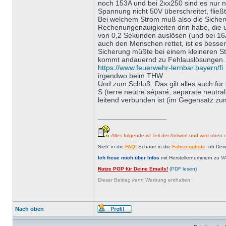
noch 153A und bei 2xx250 sind es nur no
Spannung nicht 50V überschreitet, fließt
Bei welchem Strom muß also die Sicheru
Rechenungenauigkeiten drin habe, die u
von 0,2 Sekunden auslösen (und bei 16A
auch den Menschen rettet, ist es besser,
Sicherung müßte bei einem kleineren S
kommt andauernd zu Fehlauslösungen. 
https://www.feuerwehr-lernbar.bayern/fi 
irgendwo beim THW
Und zum Schluß: Das gilt alles auch für
S (terre neutre séparé, separate neutra
leitend verbunden ist (im Gegensatz zu
_________________
Alles folgende ist Teil der Antwort und wird oben n
Sieh' in die
FAQ!
Schaue in die
Fahrzeugliste
, ob Dei
Ich freue mich über Infos
mit Herstellernummern zu V
Nutze PGP für Deine Emails!
(PDF lesen)
Dieser Beitrag
kann
Werbung enthalten.
Nach oben