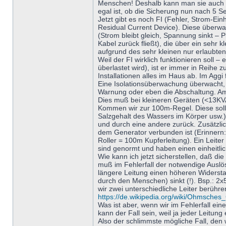
Menschen! Deshalb kann man sie auch al
egal ist, ob die Sicherung nun nach 5 
Jetzt gibt es noch FI (Fehler, Strom-Ei
Residual Current Device). Diese überwa
(Strom bleibt gleich, Spannung sinkt – P
Kabel zurück fließt), die über ein sehr
aufgrund des sehr kleinen nur erlaubte
Weil der FI wirklich funktionieren soll – 
überlastet wird), ist er immer in Reihe 
Installationen alles im Haus ab. Im Aggi 
Eine Isolationsüberwachung überwacht, ob
Warnung oder eben die Abschaltung. Am A
Dies muß bei kleineren Geräten (<13KVA
Kommen wir zur 100m-Regel. Diese soll 
Salzgehalt des Wassers im Körper usw.)
und durch eine andere zurück. Zusätzlich
dem Generator verbunden ist (Erinnern:
Roller = 100m Kupferleitung). Ein Leiter
sind genormt und haben einen einheitli
Wie kann ich jetzt sicherstellen, daß d
muß im Fehlerfall der notwendige Auslös
längere Leitung einen höheren Widersta
durch den Menschen) sinkt (!). Bsp.: 
wir zwei unterschiedliche Leiter berüh
https://de.wikipedia.org/wiki/Ohmsches
Was ist aber, wenn wir im Fehlerfall e
kann der Fall sein, weil ja jeder Leitung
Also der schlimmste mögliche Fall, den 