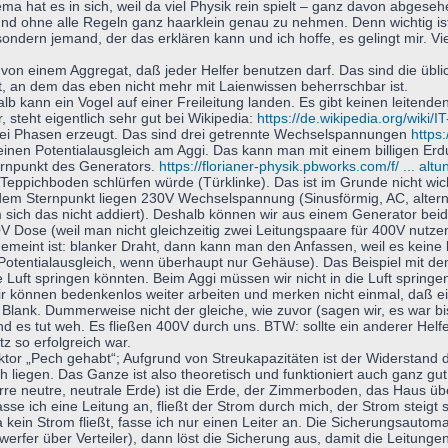
ma hat es in sich, weil da viel Physik rein spielt – ganz davon abgese
nd ohne alle Regeln ganz haarklein genau zu nehmen. Denn wichtig ist
ndern jemand, der das erklären kann und ich hoffe, es gelingt mir. V
h von einem Aggregat, daß jeder Helfer benutzen darf. Das sind die ü
t, an dem das eben nicht mehr mit Laienwissen beherrschbar ist.
halb kann ein Vogel auf einer Freileitung landen. Es gibt keinen leitende
, steht eigentlich sehr gut bei Wikipedia:
https://de.wikipedia.org/wiki/
drei Phasen erzeugt. Das sind drei getrennte Wechselspannungen
https
 einen Potentialausgleich am Aggi. Das kann man mit einem billigen Er
ernpunkt des Generators.
https://florianer-physik.pbworks.com/f/ ... alt
ppichboden schlürfen würde (Türklinke). Das ist im Grunde nicht wicht
dem Sternpunkt liegen 230V Wechselspannung (Sinusförmig, AC, alterna
sich das nicht addiert). Deshalb können wir aus einem Generator beid
V Dose (weil man nicht gleichzeitig zwei Leitungspaare für 400V nutze
r gemeint ist: blanker Draht, dann kann man den Anfassen, weil es kein
 Potentialausgleich, wenn überhaupt nur Gehäuse). Das Beispiel mit de
die Luft springen könnten. Beim Aggi müssen wir nicht in die Luft sprin
Wir können bedenkenlos weiter arbeiten und merken nicht einmal, daß ein
 ist Blank. Dummerweise nicht der gleiche, wie zuvor (sagen wir, es war 
nd es tut weh. Es fließen 400V durch uns. BTW: sollte ein anderer Helfe
tz so erfolgreich war.
or „Pech gehabt“; Aufgrund von Streukapazitäten ist der Widerstand d
 liegen. Das Ganze ist also theoretisch und funktioniert auch ganz gu
rre neutre, neutrale Erde) ist die Erde, der Zimmerboden, das Haus 
e ich eine Leitung an, fließt der Strom durch mich, der Strom steigt 
ja kein Strom fließt, fasse ich nur einen Leiter an. Die Sicherungsaut
erfer über Verteiler), dann löst die Sicherung aus, damit die Leitunge