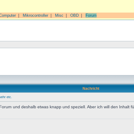
Computer
|
Mikrocontroller
|
Misc
|
OBD
|
Forum
Nachricht
ehr etc.
 Forum und deshalb etwas knapp und speziell. Aber ich will den Inhalt f