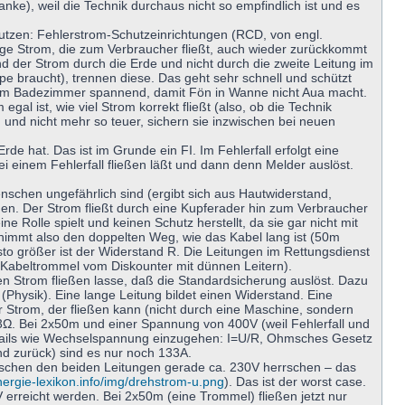
e), weil die Technik durchaus nicht so empfindlich ist und es
nutzen: Fehlerstrom-Schutzeinrichtungen (RCD, von engl.
nge Strom, die zum Verbraucher fließt, auch wieder zurückkommt
und der Strom durch die Erde und nicht durch die zweite Leitung im
pe braucht), trennen diese. Das geht sehr schnell und schützt
m im Badezimmer spannend, damit Fön in Wanne nicht Aua macht.
 egal ist, wie viel Strom korrekt fließt (also, ob die Technik
nd und nicht mehr so teuer, sichern sie inzwischen bei neuen
de hat. Das ist im Grunde ein FI. Im Fehlerfall erfolgt eine
i einem Fehlerfall fließen läßt und dann denn Melder auslöst.
schen ungefährlich sind (ergibt sich aus Hautwiderstand,
nen. Der Strom fließt durch eine Kupferader hin zum Verbraucher
e Rolle spielt und keinen Schutz herstellt, da sie gar nicht mit
 nimmt also den doppelten Weg, wie das Kabel lang ist (50m
esto größer ist der Widerstand R. Die Leitungen im Rettungsdienst
e Kabeltrommel vom Diskounter mit dünnen Leitern).
hen Strom fließen lasse, daß die Standardsicherung auslöst. Dazu
(Physik). Eine lange Leitung bildet einen Widerstand. Eine
 Strom, der fließen kann (nicht durch eine Maschine, sondern
3Ω. Bei 2x50m und einer Spannung von 400V (weil Fehlerfall und
 Details wie Wechselspannung einzugehen: I=U/R, Ohmsches Gesetz
d zurück) sind es nur noch 133A.
zwischen den beiden Leitungen gerade ca. 230V herrschen – das
nergie-lexikon.info/img/drehstrom-u.png
). Das ist der worst case.
 erreicht werden. Bei 2x50m (eine Trommel) fließen jetzt nur