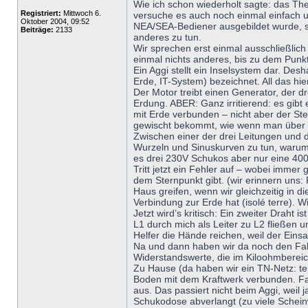
Wie ich schon wiederholt sagte: das The
Registriert:
Mittwoch 6.
versuche es auch noch einmal einfach u
Oktober 2004, 09:52
NEA/SEA-Bediener ausgebildet wurde, so
Beiträge:
2133
anderes zu tun.
Wir sprechen erst einmal ausschließlic
einmal nichts anderes, bis zu dem Punk
Ein Aggi stellt ein Inselsystem dar. Des
Erde, IT-System) bezeichnet. All das hier
Der Motor treibt einen Generator, der 
Erdung. ABER: Ganz irritierend: es gibt
mit Erde verbunden – nicht aber der St
gewischt bekommt, wie wenn man über Te
Zwischen einer der drei Leitungen und 
Wurzeln und Sinuskurven zu tun, warum 
es drei 230V Schukos aber nur eine 400
Tritt jetzt ein Fehler auf – wobei imme
dem Sternpunkt gibt. (wir erinnern uns:
Haus greifen, wenn wir gleichzeitig in 
Verbindung zur Erde hat (isolé terre). 
Jetzt wird’s kritisch: Ein zweiter Draht
L1 durch mich als Leiter zu L2 fließen u
Helfer die Hände reichen, weil der Einsa
Na und dann haben wir da noch den Fakt
Widerstandswerte, die im Kiloohmbereich
Zu Hause (da haben wir ein TN-Netz: te
Boden mit dem Kraftwerk verbunden. Fass
aus. Das passiert nicht beim Aggi, weil 
Schukodose abverlangt (zu viele Scheinw