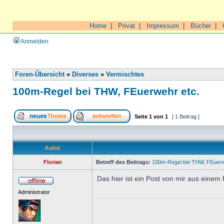
Home
|
Privat
|
Impressum
|
Bücher
|
Anmelden
Foren-Übersicht
»
Diverses
»
Vermischtes
100m-Regel bei THW, FEuerwehr etc.
Seite
1
von
1
[ 1 Beitrag ]
Autor
Florian
Betreff des Beitrags:
100m-Regel bei THW, FEuerw
Das hier ist ein Post von mir aus einem
Administrator