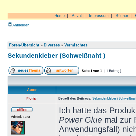
Home
|
Privat
|
Impressum
|
Bücher
|
Anmelden
Foren-Übersicht
»
Diverses
»
Vermischtes
Sekundenkleber (Schweißnaht )
Seite
1
von
1
[ 1 Beitrag ]
Autor
Florian
Betreff des Beitrags:
Sekundenkleber (Schweißnah
Ich hatte das Produ
Administrator
Power Glue
mal zur 
Anwendungsfall) nich