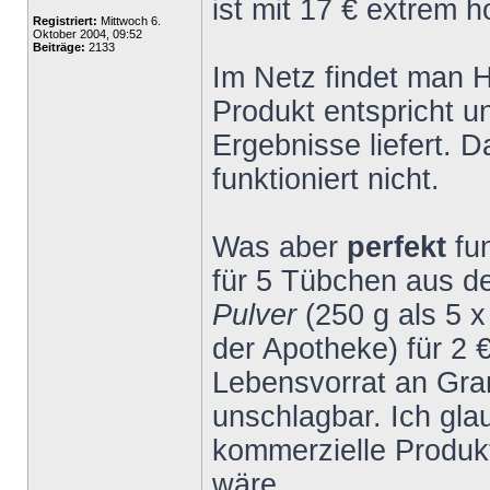
ist mit 17 € extrem h
Registriert:
Mittwoch 6.
Oktober 2004, 09:52
Beiträge:
2133
Im Netz findet man 
Produkt entspricht 
Ergebnisse liefert. 
funktioniert nicht.
Was aber
perfekt
fu
für 5 Tübchen aus 
Pulver
(250 g als 5 
der Apotheke) für 2 
Lebensvorrat an Gran
unschlagbar. Ich gla
kommerzielle Produk
wäre.