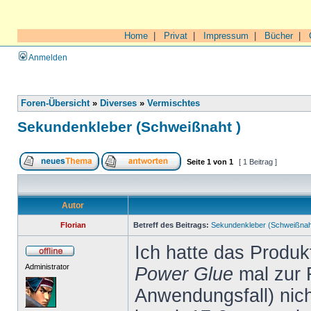
Home
|
Privat
|
Impressum
|
Bücher
|
Anmelden
Foren-Übersicht
»
Diverses
»
Vermischtes
Sekundenkleber (Schweißnaht )
Seite
1
von
1
[ 1 Beitrag ]
Autor
Florian
Betreff des Beitrags:
Sekundenkleber (Schweißnah
Ich hatte das Produ
Administrator
Power Glue
mal zur 
Anwendungsfall) nich