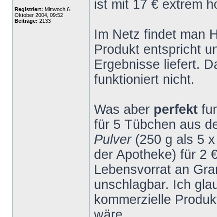
ist mit 17 € extrem h
Registriert:
Mittwoch 6.
Oktober 2004, 09:52
Beiträge:
2133
Im Netz findet man 
Produkt entspricht 
Ergebnisse liefert. 
funktioniert nicht.
Was aber
perfekt
fu
für 5 Tübchen aus 
Pulver
(250 g als 5 
der Apotheke) für 2 
Lebensvorrat an Gran
unschlagbar. Ich gla
kommerzielle Produk
wäre.