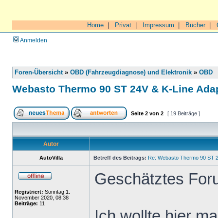
Home
|
Privat
|
Impressum
|
Bücher
|
Anmelden
Foren-Übersicht
»
OBD (Fahrzeugdiagnose) und Elektronik
»
OBD
Webasto Thermo 90 ST 24V & K-Line Ada
Seite
2
von
2
[ 19 Beiträge ]
Autor
AutoVilla
Betreff des Beitrags:
Re: Webasto Thermo 90 ST 2
Geschätztes For
Registriert:
Sonntag 1.
November 2020, 08:38
Beiträge:
11
Ich wollte hier m