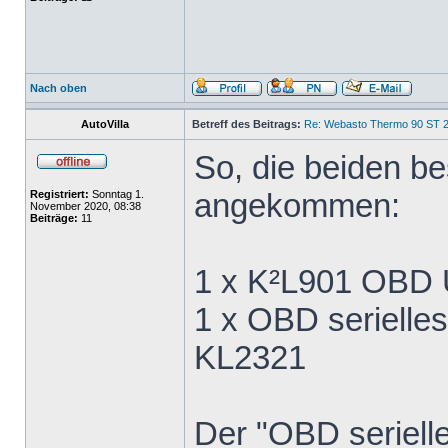
Nach oben
AutoVilla
Betreff des Beitrags:
Re: Webasto Thermo 90 ST 2
So, die beiden be
angekommen:
Registriert:
Sonntag 1.
November 2020, 08:38
Beiträge:
11
1 x K²L901 OBD 
1 x OBD serielle
KL2321
Der "OBD seriell