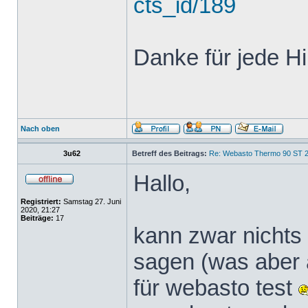
cts_id/189
Danke für jede Hi
Nach oben
3u62
Betreff des Beitrags:
Re: Webasto Thermo 90 ST 2
Hallo,
Registriert:
Samstag 27. Juni
2020, 21:27
Beiträge:
17
kann zwar nichts
sagen (was aber a
für webasto test