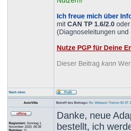
Nutzern!
Ich freue mich über Inf
mit
CAN TP 1.6/2.0
ode
(Diagnoseleitungen und
Nutze PGP für Deine Em
Dieser Beitrag
kann
Werb
Nach oben
AutoVilla
Betreff des Beitrags:
Re: Webasto Thermo 90 ST 2
Danke, neue Ada
bestellt, ich werd
Registriert:
Sonntag 1.
November 2020, 08:38
Beiträge:
11