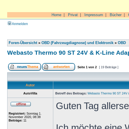
Home
|
Privat
|
Impressum
|
Bücher
|
Anmelden
Foren-Übersicht
»
OBD (Fahrzeugdiagnose) und Elektronik
»
OBD
Webasto Thermo 90 ST 24V & K-Line Ada
Seite
1
von
2
[ 19 Beiträge ]
Autor
AutoVilla
Betreff des Beitrags:
Webasto Thermo 90 ST 24V &
Guten Tag allersei
Registriert:
Sonntag 1.
November 2020, 08:38
Beiträge:
11
Ich möchte eine