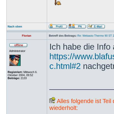
Nach oben
Florian
Betreff des Beitrags:
Re: Webasto Thermo 90 ST 2
Ich habe die Info 
Administrator
https://www.blafu
c.html#2
nachget
Registriert:
Mittwoch 6.
Oktober 2004, 09:52
Beiträge:
2133
______________
Alles folgende ist Tei
wiederholt: