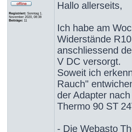
Hallo allerseits,
Registriert:
Sonntag 1.
November 2020, 08:38
Beiträge:
11
Ich habe am Woc
Widerstände R10 
anschliessend de
V DC versorgt.
Soweit ich erkenn
Rauch" entwichen -
der Adapter nach 
Thermo 90 ST 24
- Die Webasto T