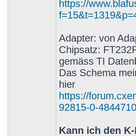
https://www.blaf
f=15&t=1319&p=
Adapter: von Ada
Chipsatz: FT232
gemäss TI Datenb
Das Schema mein
hier
https://forum.cx
92815-0-4844710
Kann ich den K-