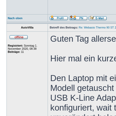
Nach oben
AutoVilla
Betreff des Beitrags:
Re: Webasto Thermo 90 ST 2
Guten Tag allersei
Registriert:
Sonntag 1.
November 2020, 08:38
Beiträge:
11
Hier mal ein kurz
Den Laptop mit e
Modell getauscht
USB K-Line Adapt
konfiguriert, wai