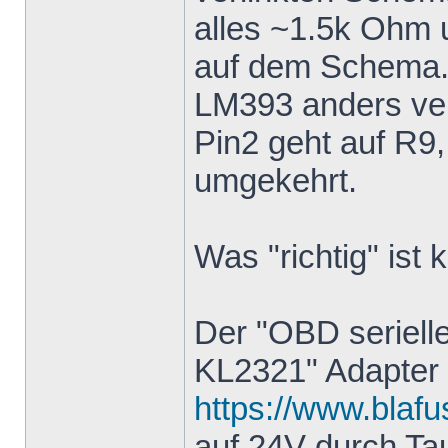
alles ~1.5k Ohm 
auf dem Schema.
LM393 anders ver
Pin2 geht auf R9
umgekehrt.
Was "richtig" ist 
Der "OBD seriell
KL2321" Adapter
https://www.blafu
auf 24V durch T