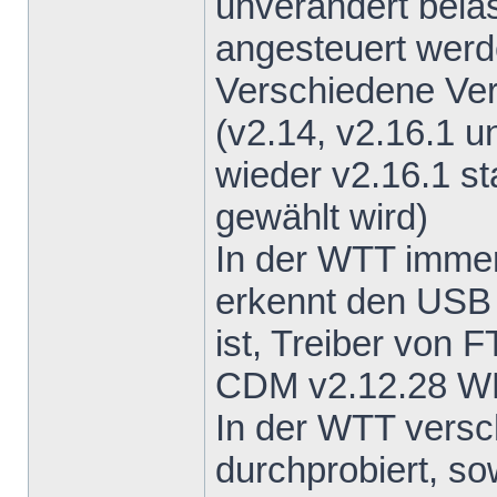
unverändert bela
angesteuert wer
Verschiedene Ve
(v2.14, v2.16.1 u
wieder v2.16.1 s
gewählt wird)
In der WTT imme
erkennt den USB 
ist, Treiber von F
CDM v2.12.28 
In der WTT vers
durchprobiert, s