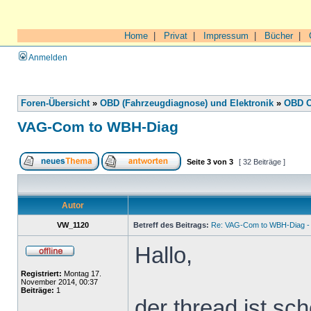
Home
|
Privat
|
Impressum
|
Bücher
|
Anmelden
Foren-Übersicht
»
OBD (Fahrzeugdiagnose) und Elektronik
»
OBD O
VAG-Com to WBH-Diag
Seite
3
von
3
[ 32 Beiträge ]
Autor
VW_1120
Betreff des Beitrags:
Re: VAG-Com to WBH-Diag - 
Hallo,
Registriert:
Montag 17.
November 2014, 00:37
Beiträge:
1
der thread ist sch