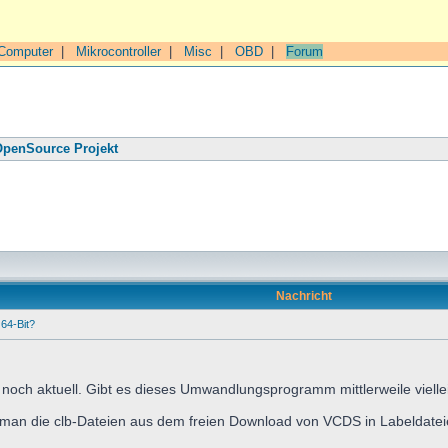
Computer
|
Mikrocontroller
|
Misc
|
OBD
|
Forum
penSource Projekt
Nachricht
64-Bit?
cht noch aktuell. Gibt es dieses Umwandlungsprogramm mittlerweile viell
ie man die clb-Dateien aus dem freien Download von VCDS in Labeldat