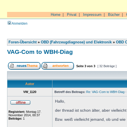
Home
|
Privat
|
Impressum
|
Bücher
|
Anmelden
Foren-Übersicht
»
OBD (Fahrzeugdiagnose) und Elektronik
»
OBD O
VAG-Com to WBH-Diag
Seite
3
von
3
[ 32 Beiträge ]
Autor
VW_1120
Betreff des Beitrags:
Re: VAG-Com to WBH-Diag - 
Hallo,
der thread ist schon älter, aber viellei
Registriert:
Montag 17.
November 2014, 00:37
Beiträge:
1
Bzw. weiß vielleicht jemand, ob und w