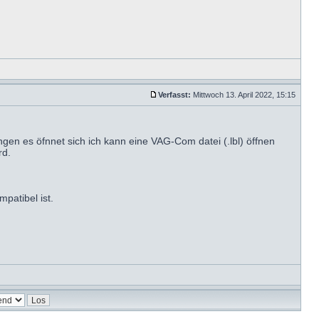
Verfasst:
Mittwoch 13. April 2022, 15:15
gen es öfnnet sich ich kann eine VAG-Com datei (.lbl) öffnen
rd.
patibel ist.