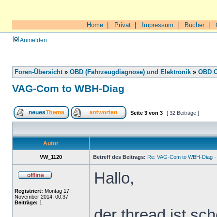
Home
|
Privat
|
Impressum
|
Bücher
|
Anmelden
Foren-Übersicht
»
OBD (Fahrzeugdiagnose) und Elektronik
»
OBD O
VAG-Com to WBH-Diag
Seite
3
von
3
[ 32 Beiträge ]
Autor
VW_1120
Betreff des Beitrags:
Re: VAG-Com to WBH-Diag - 
Hallo,
Registriert:
Montag 17.
November 2014, 00:37
Beiträge:
1
der thread ist sch