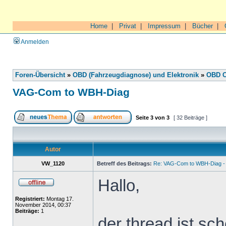
Home
|
Privat
|
Impressum
|
Bücher
|
Anmelden
Foren-Übersicht
»
OBD (Fahrzeugdiagnose) und Elektronik
»
OBD O
VAG-Com to WBH-Diag
Seite
3
von
3
[ 32 Beiträge ]
Autor
VW_1120
Betreff des Beitrags:
Re: VAG-Com to WBH-Diag - 
Hallo,
Registriert:
Montag 17.
November 2014, 00:37
Beiträge:
1
der thread ist sch