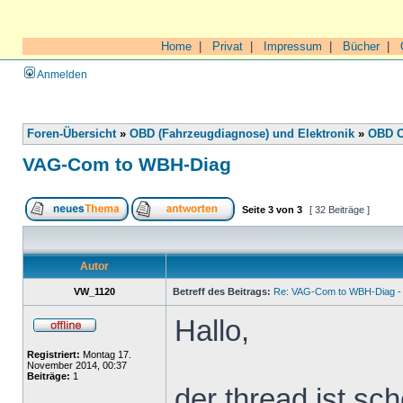
Home
|
Privat
|
Impressum
|
Bücher
|
Anmelden
Foren-Übersicht
»
OBD (Fahrzeugdiagnose) und Elektronik
»
OBD O
VAG-Com to WBH-Diag
Seite
3
von
3
[ 32 Beiträge ]
Autor
VW_1120
Betreff des Beitrags:
Re: VAG-Com to WBH-Diag - 
Hallo,
Registriert:
Montag 17.
November 2014, 00:37
Beiträge:
1
der thread ist sch