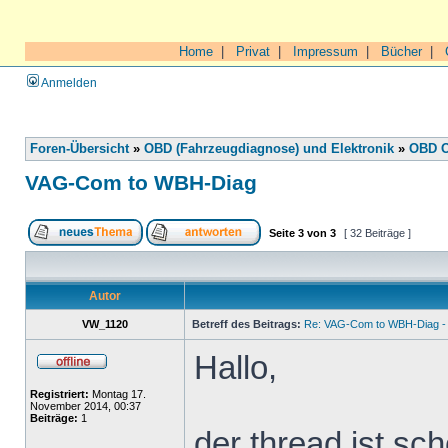
Home
|
Privat
|
Impressum
|
Bücher
|
Anmelden
Foren-Übersicht
»
OBD (Fahrzeugdiagnose) und Elektronik
»
OBD O
VAG-Com to WBH-Diag
Seite
3
von
3
[ 32 Beiträge ]
Autor
VW_1120
Betreff des Beitrags:
Re: VAG-Com to WBH-Diag - 
Hallo,
Registriert:
Montag 17.
November 2014, 00:37
Beiträge:
1
der thread ist sch