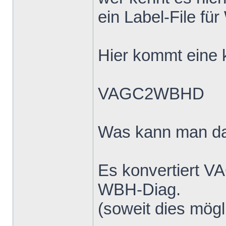
ein Label-File fü
Hier kommt eine k
VAGC2WBHD
Was kann man d
Es konvertiert V
WBH-Diag.
(soweit dies mögli