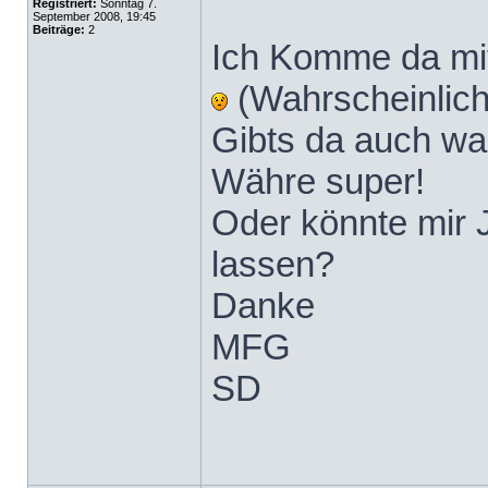
Registriert:
Sonntag 7.
September 2008, 19:45
Beiträge:
2
Ich Komme da mit
(Wahrscheinlic
Gibts da auch w
Währe super!
Oder könnte mir 
lassen?
Danke
MFG
SD