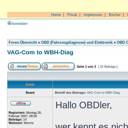
Home
|
Privat
|
Impressum
|
Bücher
|
Anmelden
Foren-Übersicht
»
OBD (Fahrzeugdiagnose) und Elektronik
»
OBD O
VAG-Com to WBH-Diag
Seite
1
von
3
[ 32 Beiträge ]
Autor
Beard
Betreff des Beitrags:
VAG-Com to WBH-Diag
Hallo OBDler,
Registriert:
Montag 26.
Februar 2007, 08:58
Beiträge:
14
Wohnort:
Worms
wer kennt es nic