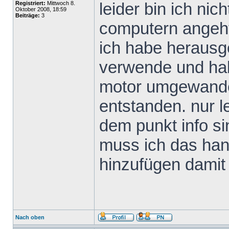
leider bin ich ni
Registriert:
Mittwoch 8.
Oktober 2008, 18:59
Beiträge:
3
computern angeht
ich habe heraus
verwende und habe
motor umgewandelt
entstanden. nur le
dem punkt info s
muss ich das ha
hinzufügen damit 
Nach oben