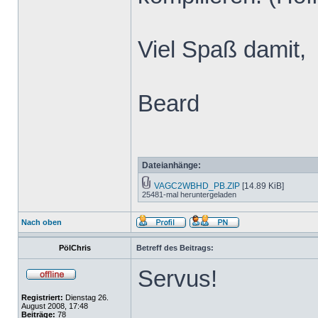
Viel Spaß damit,
Beard
Dateianhänge:
VAGC2WBHD_PB.ZIP
[14.89 KiB]
25481-mal heruntergeladen
Nach oben
PölChris
Betreff des Beitrags:
Servus!
Registriert:
Dienstag 26.
August 2008, 17:48
Beiträge:
78