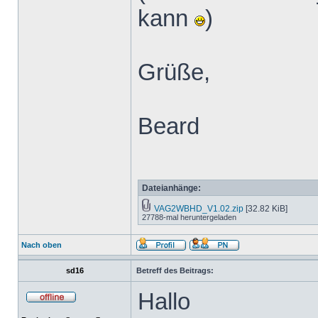
kann
)
Grüße,
Beard
Dateianhänge:
VAG2WBHD_V1.02.zip
[32.82 KiB]
27788-mal heruntergeladen
Nach oben
sd16
Betreff des Beitrags:
Hallo