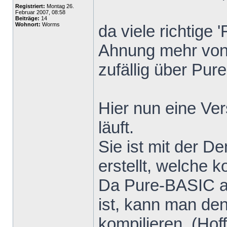
Registriert:
Montag 26.
Februar 2007, 08:58
Beiträge:
14
Wohnort:
Worms
da viele richtige 
Ahnung mehr von
zufällig über Pur
Hier nun eine Ver
läuft.
Sie ist mit der 
erstellt, welche k
Da Pure-BASIC a
ist, kann man den
kompilieren. (Hoff