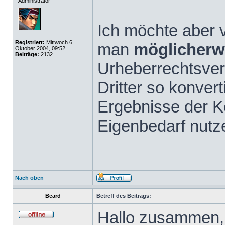
Administrator
Ich möchte aber v
Registriert:
Mittwoch 6.
man
möglicherw
Oktober 2004, 09:52
Beiträge:
2132
Urheberrechtsve
Dritter so konvert
Ergebnisse der K
Eigenbedarf nutz
Nach oben
Beard
Betreff des Beitrags:
Hallo zusammen,