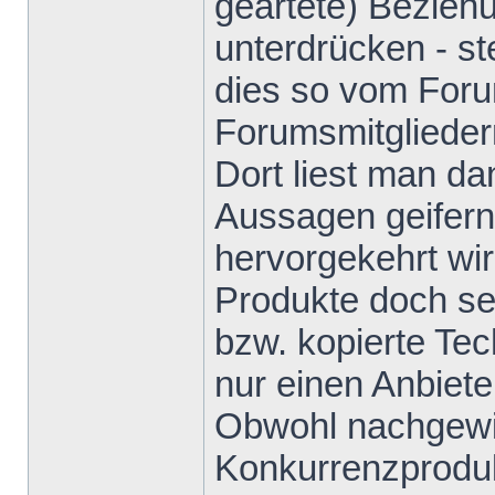
geartete) Bezieh
unterdrücken - s
dies so vom Foru
Forumsmitglieder
Dort liest man da
Aussagen geifern
hervorgekehrt wi
Produkte doch sei
bzw. kopierte Te
nur einen Anbiete
Obwohl nachgewie
Konkurrenzproduk