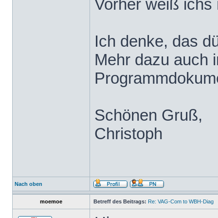
Vorher weiß ichs 
Ich denke, das dü
Mehr dazu auch i
Programmdokume
Schönen Gruß,
Christoph
Nach oben
moemoe
Betreff des Beitrags:
Re: VAG-Com to WBH-Diag