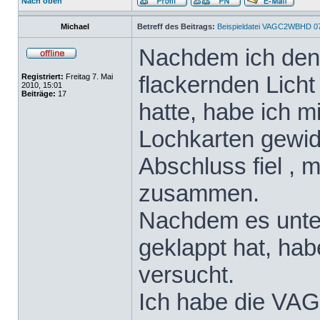
Nach oben
Michael
Betreff des Beitrags:
Beispieldatei VAGC2WBHD 0
Nachdem ich den
flackernden Licht
Registriert:
Freitag 7. Mai
2010, 15:01
Beiträge:
17
hatte, habe ich m
Lochkarten gewid
Abschluss fiel , 
zusammen.
Nachdem es unter
geklappt hat, hab
versucht.
Ich habe die VA