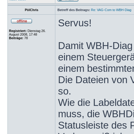
PölChris
Betreff des Beitrags:
Re: VAG-Com to WBH-Diag
Servus!
Registriert:
Dienstag 26.
August 2008, 17:48
Beiträge:
78
Damit WBH-Diag 
einem Steuergerä
einem bestimmte
Die Dateien von 
so.
Wie die Labeldat
muss, die WBHDia
Statusleiste des 