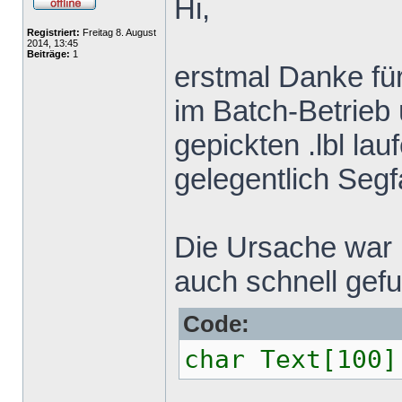
Hi,
Registriert:
Freitag 8. August
2014, 13:45
Beiträge:
1
erstmal Danke für
im Batch-Betrieb 
gepickten .lbl lau
gelegentlich Segf
Die Ursache war 
auch schnell gef
Code:
char Text[100]