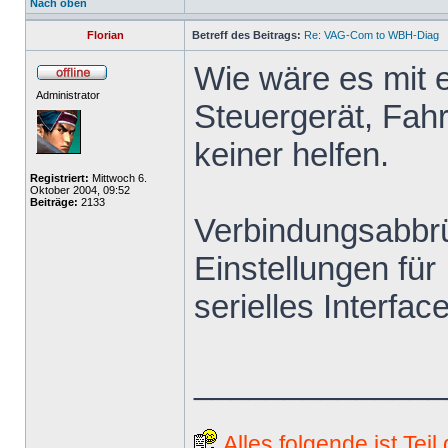
Nach oben
Florian
Betreff des Beitrags:
Re: VAG-Com to WBH-Diag
Wie wäre es mit 
Administrator
Steuergerät, Fah
keiner helfen.
Registriert:
Mittwoch 6.
Oktober 2004, 09:52
Beiträge:
2133
Verbindungsabbrü
Einstellungen fü
serielles Interfac
______________
Alles folgende ist Tei