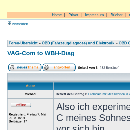
Home
|
Privat
|
Impressum
|
Bücher
|
Anmelden
Foren-Übersicht
»
OBD (Fahrzeugdiagnose) und Elektronik
»
OBD O
VAG-Com to WBH-Diag
Seite
2
von
3
[ 32 Beiträge ]
Autor
Michael
Betreff des Beitrags:
Probleme mit Messwerten in
Also ich experime
C meines Sohnes i
Registriert:
Freitag 7. Mai
2010, 15:01
Beiträge:
17
vor sich hin.