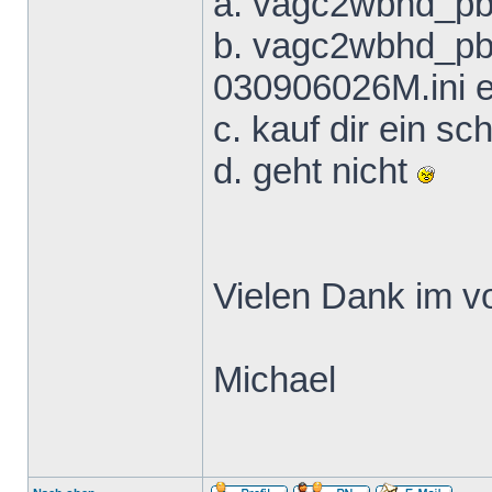
a. vagc2wbhd_pb
b. vagc2wbhd_pb 
030906026M.ini e
c. kauf dir ein s
d. geht nicht
Vielen Dank im v
Michael