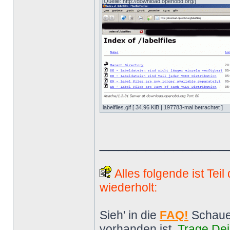
[Quelle: http://download.openobd.org/]
labelfiles.gif [ 34.96 KiB | 197783-mal betrachtet ]
______________
Alles folgende ist Tei
wiederholt:
Sieh' in die
FAQ!
Schaue
vorhanden ist.
Trage Dei