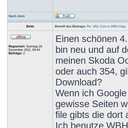
Nach oben
BeVo
Betreff des Beitrags:
Re: VAG-Com to WBH-Diag
Einen schönen 4.
bin neu und auf d
Registriert:
Sonntag 18.
Dezember 2011, 09:44
Beiträge:
2
meinen Skoda Oc
oder auch 354, gi
Download?
Wenn ich Google
gewisse Seiten w
file gibts die dort
Ich benutze WBH-