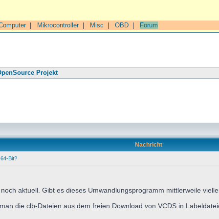
Computer
|
Mikrocontroller
|
Misc
|
OBD
|
Forum
penSource Projekt
Nachricht
64-Bit?
cht noch aktuell. Gibt es dieses Umwandlungsprogramm mittlerweile viell
ie man die clb-Dateien aus dem freien Download von VCDS in Labeldat