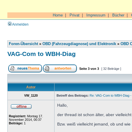
Home
|
Privat
|
Impressum
|
Bücher
|
Anmelden
Foren-Übersicht
»
OBD (Fahrzeugdiagnose) und Elektronik
»
OBD O
VAG-Com to WBH-Diag
Seite
3
von
3
[ 32 Beiträge ]
Autor
VW_1120
Betreff des Beitrags:
Re: VAG-Com to WBH-Diag - 
Hallo,
der thread ist schon älter, aber viellei
Registriert:
Montag 17.
November 2014, 00:37
Beiträge:
1
Bzw. weiß vielleicht jemand, ob und w