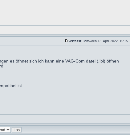
Verfasst:
Mittwoch 13. April 2022, 15:15
gen es öfnnet sich ich kann eine VAG-Com datei (.lbl) öffnen
rd.
patibel ist.