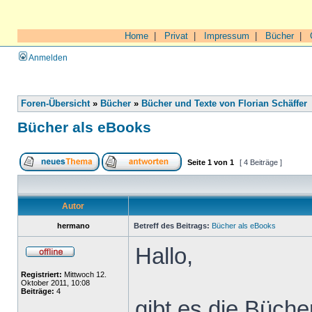
Home
|
Privat
|
Impressum
|
Bücher
|
Anmelden
Foren-Übersicht
»
Bücher
»
Bücher und Texte von Florian Schäffer
Bücher als eBooks
Seite
1
von
1
[ 4 Beiträge ]
Autor
hermano
Betreff des Beitrags:
Bücher als eBooks
Hallo,
Registriert:
Mittwoch 12.
Oktober 2011, 10:08
Beiträge:
4
gibt es die Büche