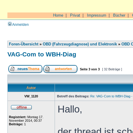
Home
|
Privat
|
Impressum
|
Bücher
|
Anmelden
Foren-Übersicht
»
OBD (Fahrzeugdiagnose) und Elektronik
»
OBD O
VAG-Com to WBH-Diag
Seite
3
von
3
[ 32 Beiträge ]
Autor
VW_1120
Betreff des Beitrags:
Re: VAG-Com to WBH-Diag - 
Hallo,
Registriert:
Montag 17.
November 2014, 00:37
Beiträge:
1
der thread ist sch