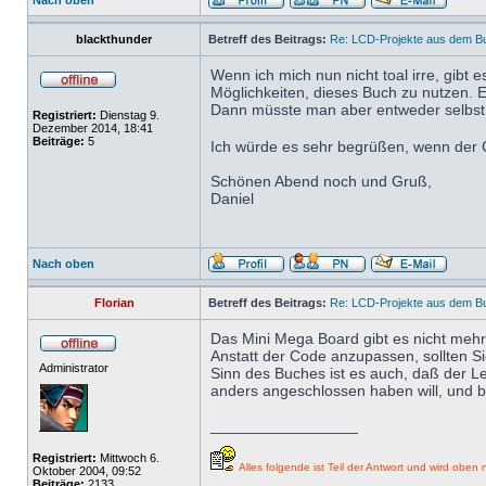
Nach oben
blackthunder
Betreff des Beitrags:
Re: LCD-Projekte aus dem B
Wenn ich mich nun nicht toal irre, gibt 
Möglichkeiten, dieses Buch zu nutzen. 
Dann müsste man aber entweder selbst ät
Registriert:
Dienstag 9.
Dezember 2014, 18:41
Beiträge:
5
Ich würde es sehr begrüßen, wenn der 
Schönen Abend noch und Gruß,
Daniel
Nach oben
Florian
Betreff des Beitrags:
Re: LCD-Projekte aus dem B
Das Mini Mega Board gibt es nicht mehr
Anstatt der Code anzupassen, sollten S
Administrator
Sinn des Buches ist es auch, daß der L
anders angeschlossen haben will, und bit
_________________
Registriert:
Mittwoch 6.
Alles folgende ist Teil der Antwort und wird oben n
Oktober 2004, 09:52
Beiträge:
2133