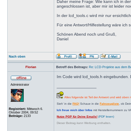
Daher meine Frage: Wie kann ich in den
angeschlossen ist, aber mir ist leider 
In der lcd_tools.c wird mir nur ersich
Für eine Antwort/Hilfestellung wäre ich 
Schönen Abend noch und Gruß,
Daniel
Nach oben
Florian
Betreff des Beitrags:
Re: LCD-Projekte aus dem B
Im Code wird lcd_tools.h eingebunden. D
Administrator
_________________
Alles folgende ist Teil der Antwort und wird oben n
Sieh' in die
FAQ!
Schaue in die
Fahrzeugliste
, ob Dei
Registriert:
Mittwoch 6.
Ich freue mich über Infos
mit Herstellernummern zu V
Oktober 2004, 09:52
Beiträge:
2133
Nutze PGP für Deine Emails!
(PDF lesen)
Dieser Beitrag
kann
Werbung enthalten.