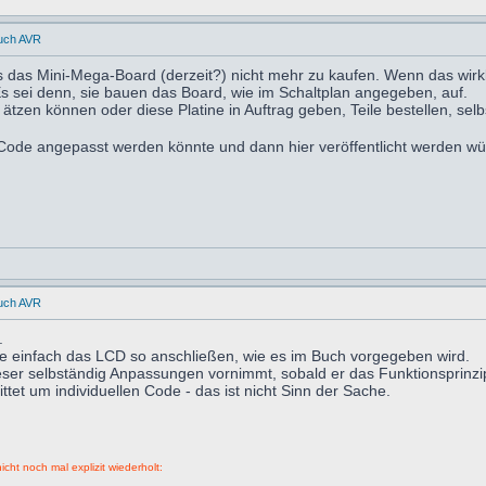
uch AVR
es das Mini-Mega-Board (derzeit?) nicht mehr zu kaufen. Wenn das wirkl
Es sei denn, sie bauen das Board, wie im Schaltplan angegeben, auf.
zen können oder diese Platine in Auftrag geben, Teile bestellen, selb
Code angepasst werden könnte und dann hier veröffentlicht werden wü
uch AVR
.
ie einfach das LCD so anschließen, wie es im Buch vorgegeben wird.
eser selbständig Anpassungen vornimmt, sobald er das Funktionsprinz
tet um individuellen Code - das ist nicht Sinn der Sache.
icht noch mal explizit wiederholt: