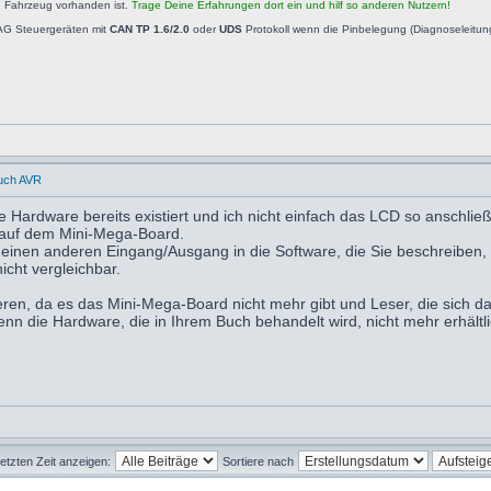
n Fahrzeug vorhanden ist.
Trage Deine Erfahrungen dort ein und hilf so anderen Nutzern!
AG Steuergeräten mit
CAN TP 1.6/2.0
oder
UDS
Protokoll wenn die Pinbelegung (Diagnoseleitu
uch AVR
ie Hardware bereits existiert und ich nicht einfach das LCD so anschli
 auf dem Mini-Mega-Board.
,einen anderen Eingang/Ausgang in die Software, die Sie beschreiben, 
cht vergleichbar.
ieren, da es das Mini-Mega-Board nicht mehr gibt und Leser, die sich d
nn die Hardware, die in Ihrem Buch behandelt wird, nicht mehr erhältlic
letzten Zeit anzeigen:
Sortiere nach