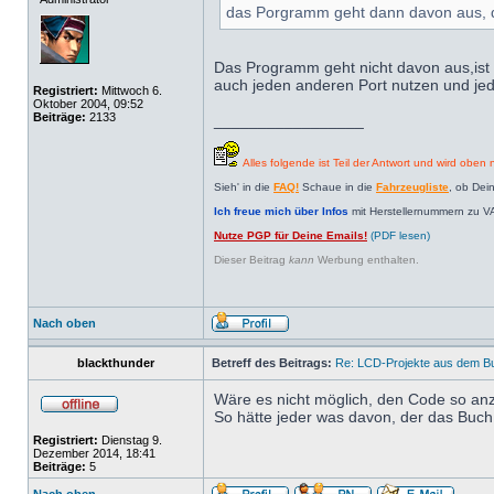
das Porgramm geht dann davon aus, d
Das Programm geht nicht davon aus,ist 
auch jeden anderen Port nutzen und jed
Registriert:
Mittwoch 6.
Oktober 2004, 09:52
Beiträge:
2133
_________________
Alles folgende ist Teil der Antwort und wird oben n
Sieh' in die
FAQ!
Schaue in die
Fahrzeugliste
, ob Dei
Ich freue mich über Infos
mit Herstellernummern zu V
Nutze PGP für Deine Emails!
(PDF lesen)
Dieser Beitrag
kann
Werbung enthalten.
Nach oben
blackthunder
Betreff des Beitrags:
Re: LCD-Projekte aus dem B
Wäre es nicht möglich, den Code so an
So hätte jeder was davon, der das Buch 
Registriert:
Dienstag 9.
Dezember 2014, 18:41
Beiträge:
5