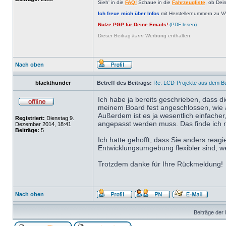
Sieh' in die
FAQ!
Schaue in die
Fahrzeugliste
, ob Dei
Ich freue mich über Infos
mit Herstellernummern zu V
Nutze PGP für Deine Emails!
(PDF lesen)
Dieser Beitrag
kann
Werbung enthalten.
Nach oben
blackthunder
Betreff des Beitrags:
Re: LCD-Projekte aus dem B
Ich habe ja bereits geschrieben, dass d
meinem Board fest angeschlossen, wie
Außerdem ist es ja wesentlich einfacher
Registriert:
Dienstag 9.
angepasst werden muss. Das finde ich ni
Dezember 2014, 18:41
Beiträge:
5
Ich hatte gehofft, dass Sie anders reag
Entwicklungsumgebung flexibler sind, we
Trotzdem danke für Ihre Rückmeldung!
Nach oben
Beiträge der 