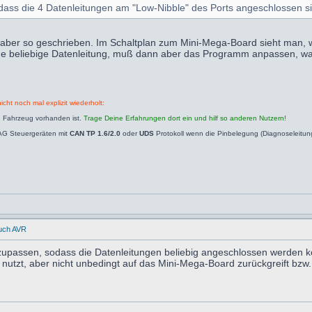
ass die 4 Datenleitungen am "Low-Nibble" des Ports angeschlossen s
aber so geschrieben. Im Schaltplan zum Mini-Mega-Board sieht man, w
e beliebige Datenleitung, muß dann aber das Programm anpassen, was 
icht noch mal explizit wiederholt:
n Fahrzeug vorhanden ist.
Trage Deine Erfahrungen dort ein und hilf so anderen Nutzern!
AG Steuergeräten mit
CAN TP 1.6/2.0
oder
UDS
Protokoll wenn die Pinbelegung (Diagnoseleitu
uch AVR
zupassen, sodass die Datenleitungen beliebig angeschlossen werden k
nutzt, aber nicht unbedingt auf das Mini-Mega-Board zurückgreift bzw. 