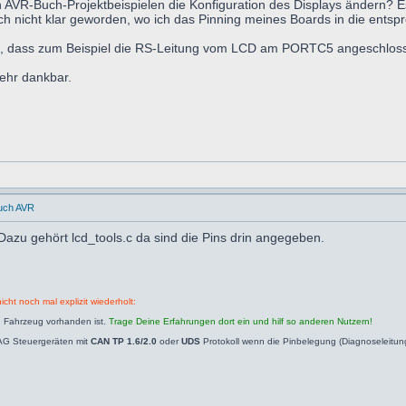
 AVR-Buch-Projektbeispielen die Konfiguration des Displays ändern? E
noch nicht klar geworden, wo ich das Pinning meines Boards in die ent
tlich, dass zum Beispiel die RS-Leitung vom LCD am PORTC5 angeschloss
sehr dankbar.
uch AVR
azu gehört lcd_tools.c da sind die Pins drin angegeben.
icht noch mal explizit wiederholt:
n Fahrzeug vorhanden ist.
Trage Deine Erfahrungen dort ein und hilf so anderen Nutzern!
AG Steuergeräten mit
CAN TP 1.6/2.0
oder
UDS
Protokoll wenn die Pinbelegung (Diagnoseleitu