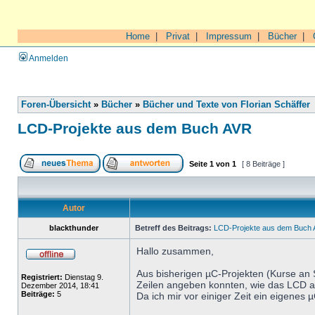
Home
|
Privat
|
Impressum
|
Bücher
|
Anmelden
Foren-Übersicht
»
Bücher
»
Bücher und Texte von Florian Schäffer
LCD-Projekte aus dem Buch AVR
Seite
1
von
1
[ 8 Beiträge ]
Autor
blackthunder
Betreff des Beitrags:
LCD-Projekte aus dem Buch
Hallo zusammen,
Aus bisherigen µC-Projekten (Kurse an 
Registriert:
Dienstag 9.
Zeilen angeben konnten, wie das LCD a
Dezember 2014, 18:41
Beiträge:
5
Da ich mir vor einiger Zeit ein eigenes