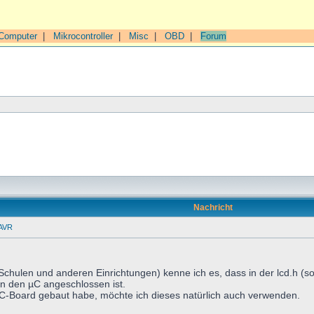
Computer
|
Mikrocontroller
|
Misc
|
OBD
|
Forum
Nachricht
 AVR
Schulen und anderen Einrichtungen) kenne ich es, dass in der lcd.h (s
n den µC angeschlossen ist.
 µC-Board gebaut habe, möchte ich dieses natürlich auch verwenden.