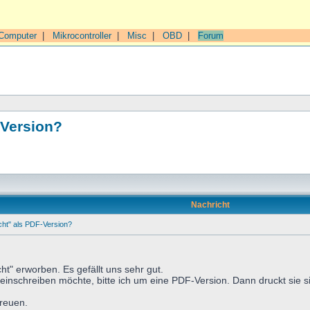
Computer
|
Mikrocontroller
|
Misc
|
OBD
|
Forum
-Version?
Nachricht
ht" als PDF-Version?
ht" erworben. Es gefällt uns sehr gut.
einschreiben möchte, bitte ich um eine PDF-Version. Dann druckt sie sic
freuen.