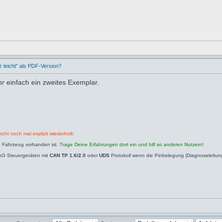
leicht" als PDF-Version?
hr
einfach ein zweites Exemplar.
icht noch mal explizit wiederholt:
n Fahrzeug vorhanden ist.
Trage Deine Erfahrungen dort ein und hilf so anderen Nutzern!
AG Steuergeräten mit
CAN TP 1.6/2.0
oder
UDS
Protokoll wenn die Pinbelegung (Diagnoseleitu