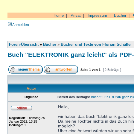
Home
|
Privat
|
Impressum
|
Bücher
|
Anmelden
Foren-Übersicht
»
Bücher
»
Bücher und Texte von Florian Schäffer
Buch "ELEKTRONIK ganz leicht" als PDF
Seite
1
von
1
[ 2 Beiträge ]
Autor
Digilinse
Betreff des Beitrags:
Buch "ELEKTRONIK ganz leic
Hallo,
wir haben das Buch "Elektronik ganz leic
Registriert:
Dienstag 25.
Da meine Tochter nichts in das Buch hin
Januar 2022, 13:25
Beiträge:
1
möglich?
Über eine Antwort würden wir uns sehr 