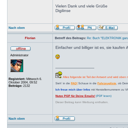
Vielen Dank und viele Grüße
Digilinse
Nach oben
Florian
Betreff des Beitrags:
Re: Buch "ELEKTRONIK ganz 
Einfacher und billiger ist es, sie kaufen
i
Administrator
_________________
Alles folgende ist Teil der Antwort und wird oben n
Registriert:
Mittwoch 6.
Oktober 2004, 09:52
Sieh' in die
FAQ!
Schaue in die
Fahrzeugliste
, ob Dei
Beiträge:
2132
Ich freue mich über Infos
mit Herstellernummern zu V
Nutze PGP für Deine Emails!
(PDF lesen)
Dieser Beitrag
kann
Werbung enthalten.
Nach oben