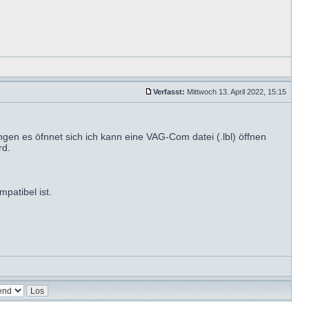
Verfasst:
Mittwoch 13. April 2022, 15:15
gen es öfnnet sich ich kann eine VAG-Com datei (.lbl) öffnen
rd.
patibel ist.