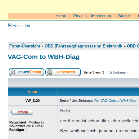
Home
|
Privat
|
Impressum
|
Bücher
|
Anmelden
Foren-Übersicht
»
OBD (Fahrzeugdiagnose) und Elektronik
»
OBD O
VAG-Com to WBH-Diag
Seite
3
von
3
[ 32 Beiträge ]
Autor
VW_1120
Betreff des Beitrags:
Re: VAG-Com to WBH-Diag - 
Hallo,
der thread ist schon älter, aber viellei
Registriert:
Montag 17.
November 2014, 00:37
Beiträge:
1
Bzw. weiß vielleicht jemand, ob und w