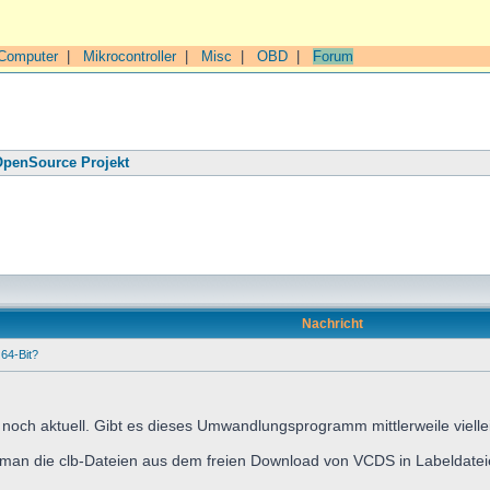
Computer
|
Mikrocontroller
|
Misc
|
OBD
|
Forum
penSource Projekt
Nachricht
64-Bit?
cht noch aktuell. Gibt es dieses Umwandlungsprogramm mittlerweile viell
ie man die clb-Dateien aus dem freien Download von VCDS in Labeldat