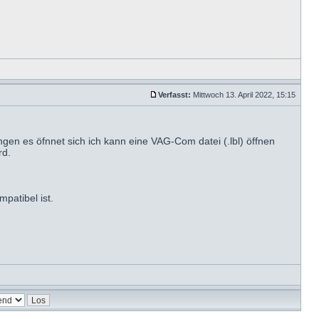
Verfasst:
Mittwoch 13. April 2022, 15:15
gen es öfnnet sich ich kann eine VAG-Com datei (.lbl) öffnen
rd.
patibel ist.