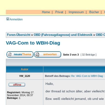
Home
|
Privat
|
Impressum
|
Bücher
|
Anmelden
Foren-Übersicht
»
OBD (Fahrzeugdiagnose) und Elektronik
»
OBD O
VAG-Com to WBH-Diag
Seite
3
von
3
[ 32 Beiträge ]
Autor
VW_1120
Betreff des Beitrags:
Re: VAG-Com to WBH-Diag - 
Hallo,
der thread ist schon älter, aber viellei
Registriert:
Montag 17.
November 2014, 00:37
Beiträge:
1
Bzw. weiß vielleicht jemand, ob und w