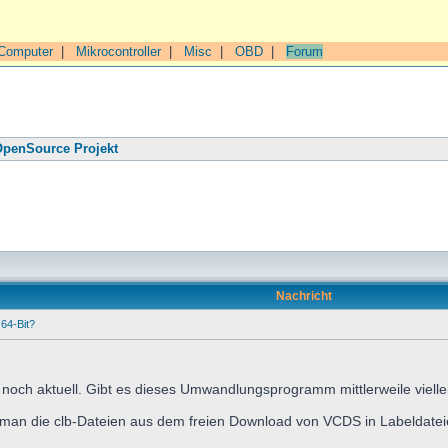
Computer
|
Mikrocontroller
|
Misc
|
OBD
|
Forum
penSource Projekt
Nachricht
64-Bit?
cht noch aktuell. Gibt es dieses Umwandlungsprogramm mittlerweile viell
ie man die clb-Dateien aus dem freien Download von VCDS in Labeldat