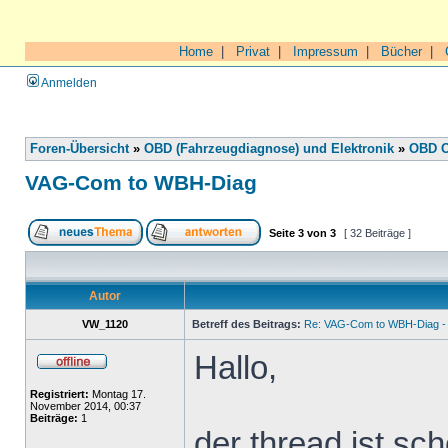
Home
|
Privat
|
Impressum
|
Bücher
|
Anmelden
Foren-Übersicht
»
OBD (Fahrzeugdiagnose) und Elektronik
»
OBD O
VAG-Com to WBH-Diag
Seite
3
von
3
[ 32 Beiträge ]
Autor
VW_1120
Betreff des Beitrags:
Re: VAG-Com to WBH-Diag - 
Hallo,
Registriert:
Montag 17.
November 2014, 00:37
Beiträge:
1
der thread ist sch