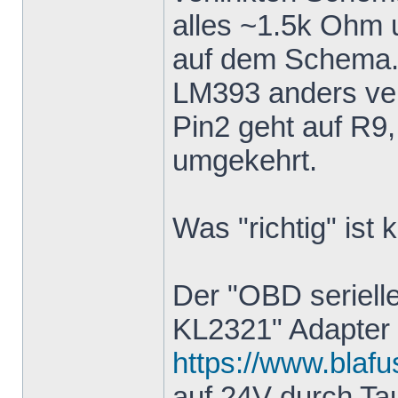
alles ~1.5k Ohm 
auf dem Schema.
LM393 anders ver
Pin2 geht auf R9
umgekehrt.
Was "richtig" ist 
Der "OBD seriell
KL2321" Adapter
https://www.blafu
auf 24V durch T