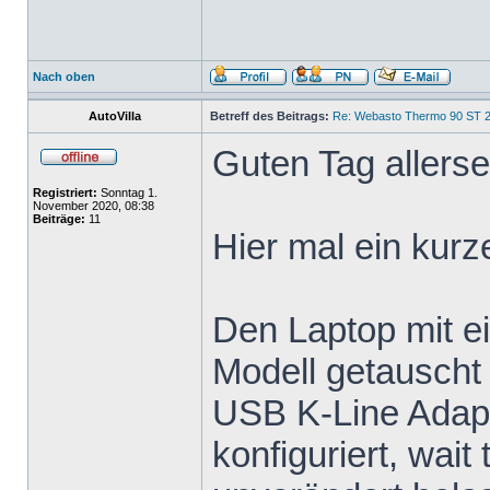
Nach oben
AutoVilla
Betreff des Beitrags:
Re: Webasto Thermo 90 ST 2
Guten Tag allersei
Registriert:
Sonntag 1.
November 2020, 08:38
Beiträge:
11
Hier mal ein kurz
Den Laptop mit e
Modell getauscht
USB K-Line Adapt
konfiguriert, wai