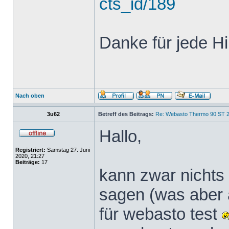
cts_id/189
Danke für jede Hi
Nach oben
3u62
Betreff des Beitrags:
Re: Webasto Thermo 90 ST 2
Hallo,
Registriert:
Samstag 27. Juni
2020, 21:27
Beiträge:
17
kann zwar nichts
sagen (was aber a
für webasto test