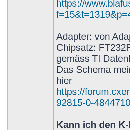
https://www.blaf
f=15&t=1319&p=
Adapter: von Ada
Chipsatz: FT232
gemäss TI Datenb
Das Schema mein
hier
https://forum.cx
92815-0-4844710
Kann ich den K-