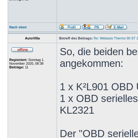
Nach oben
AutoVilla
Betreff des Beitrags:
Re: Webasto Thermo 90 ST 2
So, die beiden be
angekommen:
Registriert:
Sonntag 1.
November 2020, 08:38
Beiträge:
11
1 x K²L901 OBD 
1 x OBD serielle
KL2321
Der "OBD seriell