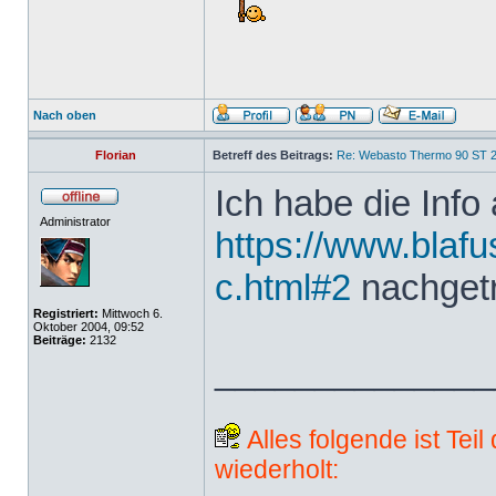
Nach oben
Florian
Betreff des Beitrags:
Re: Webasto Thermo 90 ST 2
Ich habe die Info 
Administrator
https://www.blafu
c.html#2
nachget
Registriert:
Mittwoch 6.
Oktober 2004, 09:52
Beiträge:
2132
______________
Alles folgende ist Tei
wiederholt: