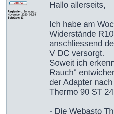
Hallo allerseits,
Registriert:
Sonntag 1.
November 2020, 08:38
Beiträge:
11
Ich habe am Woc
Widerstände R10 
anschliessend de
V DC versorgt.
Soweit ich erkenn
Rauch" entwichen -
der Adapter nach 
Thermo 90 ST 24
- Die Webasto T