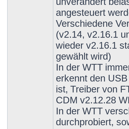
unverändert bela
angesteuert wer
Verschiedene Ve
(v2.14, v2.16.1 u
wieder v2.16.1 s
gewählt wird)
In der WTT imme
erkennt den USB 
ist, Treiber von F
CDM v2.12.28 
In der WTT vers
durchprobiert, s