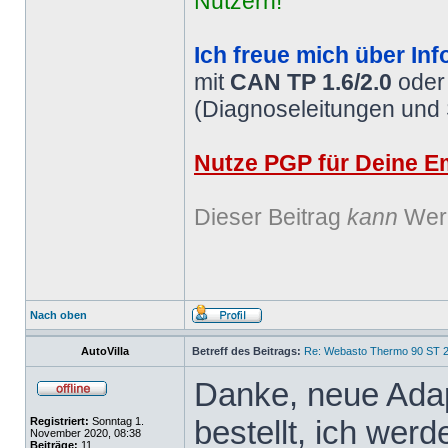
Nutzern!
Ich freue mich über Inf
mit
CAN TP 1.6/2.0
ode
(Diagnoseleitungen und
Nutze PGP für Deine Em
Dieser Beitrag
kann
Werb
Nach oben
AutoVilla
Betreff des Beitrags:
Re: Webasto Thermo 90 ST 2
Danke, neue Ada
bestellt, ich werd
Registriert:
Sonntag 1.
November 2020, 08:38
Beiträge:
11