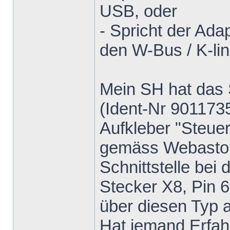
USB, oder
- Spricht der Ada
den W-Bus / K-lin
Mein SH hat das 
(Ident-Nr 9011735
Aufkleber "Steuer
gemäss Webasto M
Schnittstelle be
Stecker X8, Pin 6
über diesen Typ a
Hat jemand Erfah