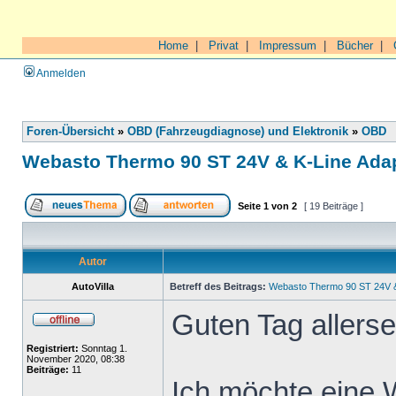
Home
|
Privat
|
Impressum
|
Bücher
|
Anmelden
Foren-Übersicht
»
OBD (Fahrzeugdiagnose) und Elektronik
»
OBD
Webasto Thermo 90 ST 24V & K-Line Ada
Seite
1
von
2
[ 19 Beiträge ]
Autor
AutoVilla
Betreff des Beitrags:
Webasto Thermo 90 ST 24V &
Guten Tag allersei
Registriert:
Sonntag 1.
November 2020, 08:38
Beiträge:
11
Ich möchte eine