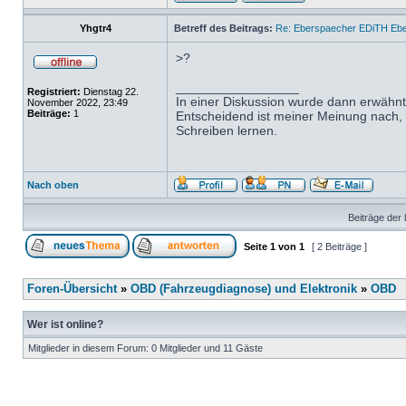
Yhgtr4
Betreff des Beitrags:
Re: Eberspaecher EDiTH Eb
>?
_________________
Registriert:
Dienstag 22.
In einer Diskussion wurde dann erwähnt
November 2022, 23:49
Beiträge:
1
Entscheidend ist meiner Meinung nach, da
Schreiben lernen.
Nach oben
Beiträge der 
Seite
1
von
1
[ 2 Beiträge ]
Foren-Übersicht
»
OBD (Fahrzeugdiagnose) und Elektronik
»
OBD
Wer ist online?
Mitglieder in diesem Forum: 0 Mitglieder und 11 Gäste