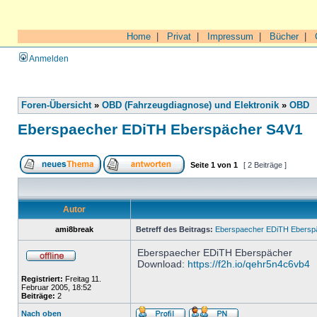
Home
|
Privat
|
Impressum
|
Bücher
|
Anmelden
Foren-Übersicht
»
OBD (Fahrzeugdiagnose) und Elektronik
»
OBD
Eberspaecher EDiTH Eberspächer S4V1
Seite
1
von
1
[ 2 Beiträge ]
Autor
ami8break
Betreff des Beitrags:
Eberspaecher EDiTH Ebersp
Eberspaecher EDiTH Eberspächer
Download:
https://f2h.io/qehr5n4c6vb4
Registriert:
Freitag 11.
Februar 2005, 18:52
Beiträge:
2
Nach oben