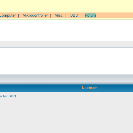
Computer
|
Mikrocontroller
|
Misc
|
OBD
|
Forum
Nachricht
ächer S4V1