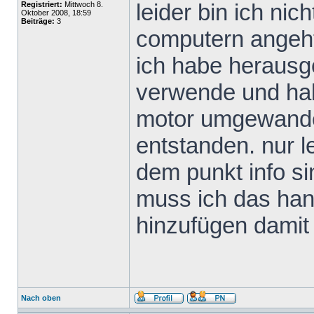
leider bin ich ni
Registriert:
Mittwoch 8.
Oktober 2008, 18:59
Beiträge:
3
computern angeht
ich habe heraus
verwende und habe
motor umgewandelt
entstanden. nur le
dem punkt info s
muss ich das ha
hinzufügen damit 
Nach oben