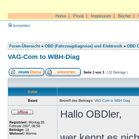
Home
|
Privat
|
Impressum
|
Bücher
|
Anmelden
Foren-Übersicht
»
OBD (Fahrzeugdiagnose) und Elektronik
»
OBD O
VAG-Com to WBH-Diag
Seite
1
von
3
[ 32 Beiträge ]
Autor
Beard
Betreff des Beitrags:
VAG-Com to WBH-Diag
Hallo OBDler,
Registriert:
Montag 26.
Februar 2007, 08:58
Beiträge:
14
Wohnort:
Worms
wer kennt es nic