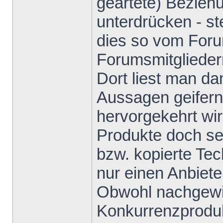
geartete) Bezieh
unterdrücken - s
dies so vom Foru
Forumsmitglieder
Dort liest man da
Aussagen geifern
hervorgekehrt wi
Produkte doch sei
bzw. kopierte Te
nur einen Anbiete
Obwohl nachgewie
Konkurrenzproduk