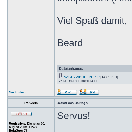
Viel Spaß damit,
Beard
Dateianhänge:
VAGC2WBHD_PB.ZIP
[14.89 KiB]
25481-mal heruntergeladen
Nach oben
PölChris
Betreff des Beitrags:
Servus!
Registriert:
Dienstag 26.
August 2008, 17:48
Beiträge:
78