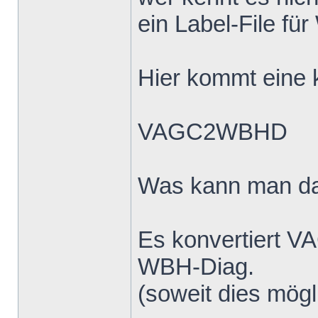
ein Label-File fü
Hier kommt eine k
VAGC2WBHD
Was kann man d
Es konvertiert V
WBH-Diag.
(soweit dies mögli