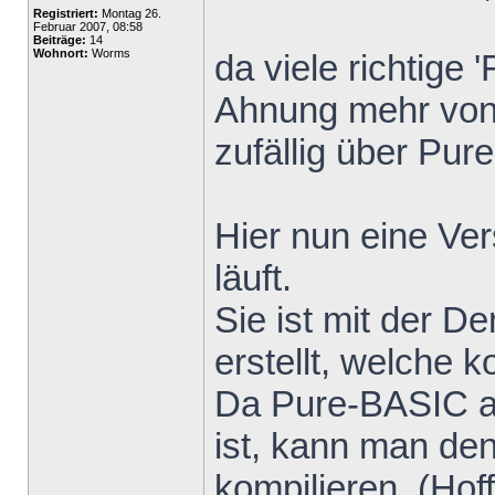
Registriert:
Montag 26.
Februar 2007, 08:58
Beiträge:
14
Wohnort:
Worms
da viele richtige 
Ahnung mehr von
zufällig über Pur
Hier nun eine Ver
läuft.
Sie ist mit der 
erstellt, welche k
Da Pure-BASIC a
ist, kann man den
kompilieren. (Hoff