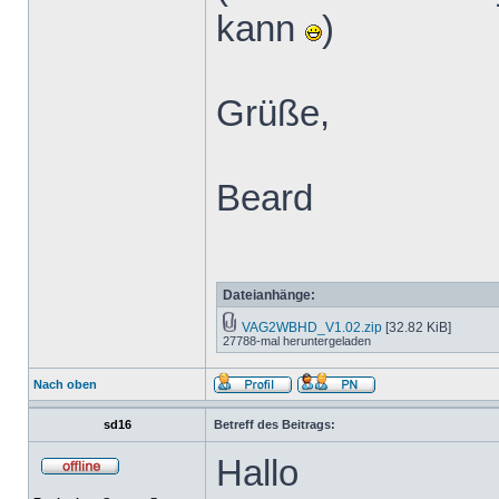
kann
)
Grüße,
Beard
Dateianhänge:
VAG2WBHD_V1.02.zip
[32.82 KiB]
27788-mal heruntergeladen
Nach oben
sd16
Betreff des Beitrags:
Hallo