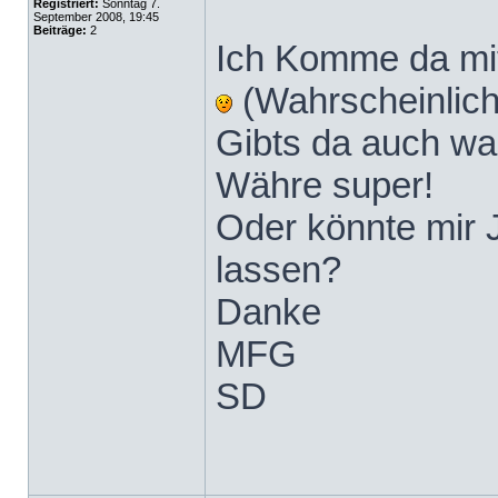
Registriert:
Sonntag 7.
September 2008, 19:45
Beiträge:
2
Ich Komme da mit
(Wahrscheinlic
Gibts da auch w
Währe super!
Oder könnte mir 
lassen?
Danke
MFG
SD