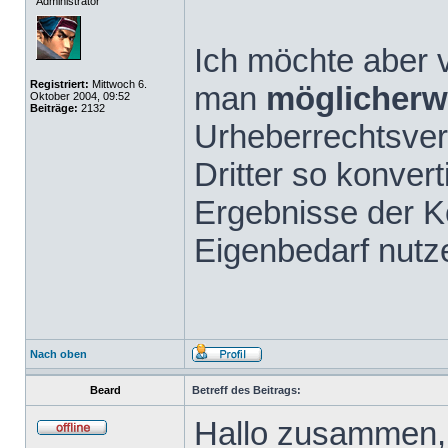
Administrator
Ich möchte aber v
Registriert:
Mittwoch 6.
man
möglicherw
Oktober 2004, 09:52
Beiträge:
2132
Urheberrechtsve
Dritter so konvert
Ergebnisse der K
Eigenbedarf nutz
Nach oben
Beard
Betreff des Beitrags:
Hallo zusammen,