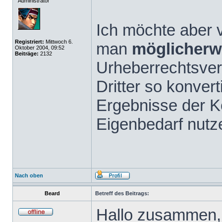
Administrator
Ich möchte aber v
Registriert:
Mittwoch 6.
man
möglicherw
Oktober 2004, 09:52
Beiträge:
2132
Urheberrechtsve
Dritter so konvert
Ergebnisse der K
Eigenbedarf nutz
Nach oben
Beard
Betreff des Beitrags:
Hallo zusammen,