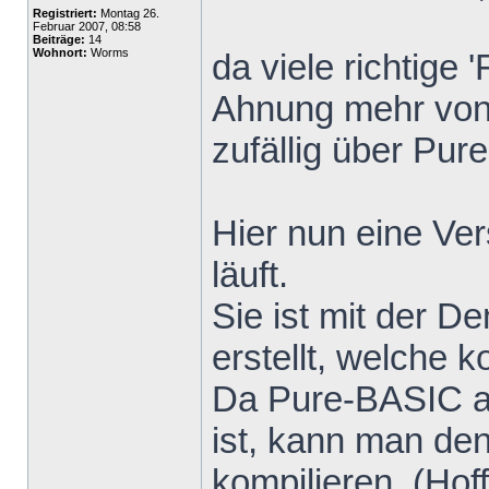
Registriert:
Montag 26.
Februar 2007, 08:58
Beiträge:
14
Wohnort:
Worms
da viele richtige 
Ahnung mehr von
zufällig über Pur
Hier nun eine Ver
läuft.
Sie ist mit der 
erstellt, welche k
Da Pure-BASIC a
ist, kann man den
kompilieren. (Hoff