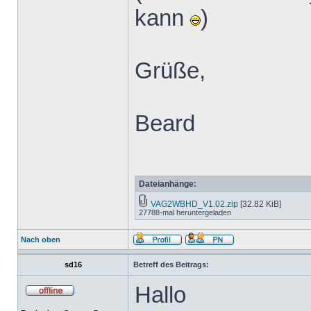
kann
)
Grüße,
Beard
Dateianhänge:
VAG2WBHD_V1.02.zip
[32.82 KiB]
27788-mal heruntergeladen
Nach oben
sd16
Betreff des Beitrags:
Hallo