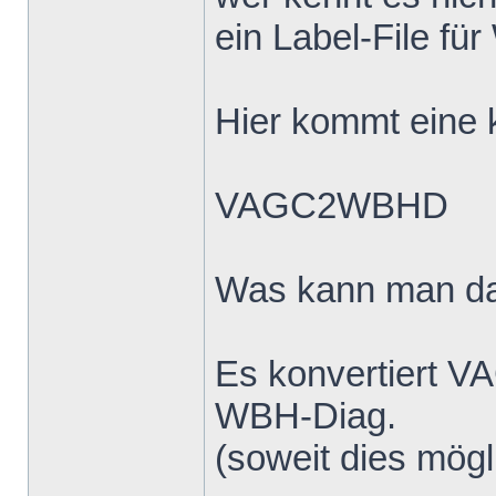
ein Label-File fü
Hier kommt eine k
VAGC2WBHD
Was kann man d
Es konvertiert V
WBH-Diag.
(soweit dies mögli