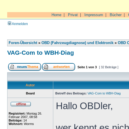
Home
|
Privat
|
Impressum
|
Bücher
|
Anmelden
Foren-Übersicht
»
OBD (Fahrzeugdiagnose) und Elektronik
»
OBD O
VAG-Com to WBH-Diag
Seite
1
von
3
[ 32 Beiträge ]
Autor
Beard
Betreff des Beitrags:
VAG-Com to WBH-Diag
Hallo OBDler,
Registriert:
Montag 26.
Februar 2007, 08:58
Beiträge:
14
Wohnort:
Worms
wer kennt es nic