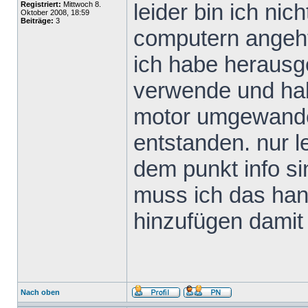
leider bin ich ni
Registriert:
Mittwoch 8.
Oktober 2008, 18:59
Beiträge:
3
computern angeht
ich habe heraus
verwende und habe
motor umgewandelt
entstanden. nur le
dem punkt info s
muss ich das ha
hinzufügen damit 
Nach oben