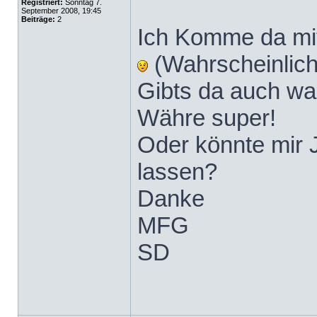
Registriert:
Sonntag 7.
September 2008, 19:45
Beiträge:
2
Ich Komme da mit
(Wahrscheinlic
Gibts da auch w
Währe super!
Oder könnte mir 
lassen?
Danke
MFG
SD