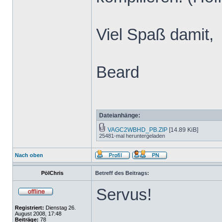
Viel Spaß damit,
Beard
Dateianhänge:
VAGC2WBHD_PB.ZIP
[14.89 KiB]
25481-mal heruntergeladen
Nach oben
PölChris
Betreff des Beitrags:
Servus!
Registriert:
Dienstag 26.
August 2008, 17:48
Beiträge:
78