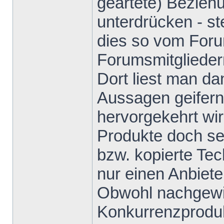
geartete) Bezieh
unterdrücken - s
dies so vom Foru
Forumsmitglieder
Dort liest man da
Aussagen geifern
hervorgekehrt wi
Produkte doch sei
bzw. kopierte Te
nur einen Anbiete
Obwohl nachgewie
Konkurrenzproduk