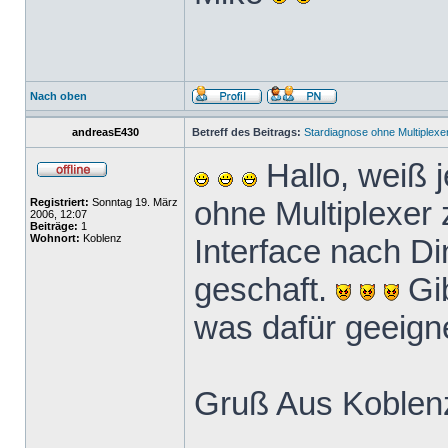
Nach oben
andreasE430
Betreff des Beitrags:
Stardiagnose ohne Multiplexe
Hallo, weiß 
ohne Multiplexer
Registriert:
Sonntag 19. März
2006, 12:07
Beiträge:
1
Wohnort:
Koblenz
Interface nach Di
geschaft.
Gib
was dafür geeign
Gruß Aus Koblen