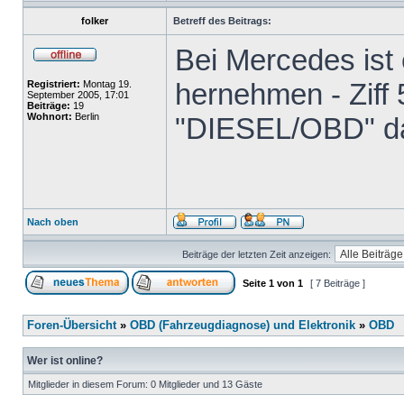
folker
Betreff des Beitrags:
Bei Mercedes ist
hernehmen - Ziff
Registriert:
Montag 19.
September 2005, 17:01
Beiträge:
19
Wohnort:
Berlin
"DIESEL/OBD" da
Nach oben
Beiträge der letzten Zeit anzeigen:
Seite
1
von
1
[ 7 Beiträge ]
Foren-Übersicht
»
OBD (Fahrzeugdiagnose) und Elektronik
»
OBD
Wer ist online?
Mitglieder in diesem Forum: 0 Mitglieder und 13 Gäste