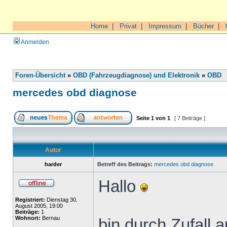
Home
|
Privat
|
Impressum
|
Bücher
|
Anmelden
Foren-Übersicht
»
OBD (Fahrzeugdiagnose) und Elektronik
»
OBD
mercedes obd diagnose
Seite
1
von
1
[ 7 Beiträge ]
Autor
harder
Betreff des Beitrags:
mercedes obd diagnose
Hallo
Registriert:
Dienstag 30.
August 2005, 19:00
Beiträge:
1
Wohnort:
Bernau
bin durch Zufall