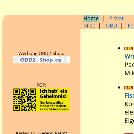
Home
|
Privat
|
Misc
|
OBD
|
F
Werbung OBD2-Shop:
Wri
Pa
Mik
PGP:
Fis
Kon
ele
Eig
Karten zu „Gereon Rath“/